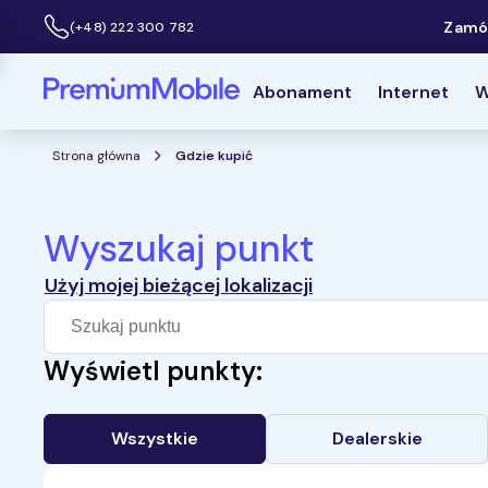
Zamów
(+48) 222 300 782
Infolinia:
Powróć do strony głównej
Abonament
Internet
W
Strona główna
Gdzie kupić
Wyszukaj punkt
Użyj mojej bieżącej lokalizacji
Wyświetl punkty:
Wszystkie
Dealerskie