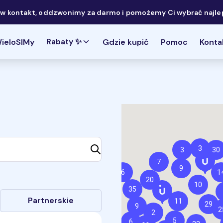
 kontakt, oddzwonimy za darmo i pomożemy Ci wybrać najlep
Rabaty ✨
ieloSIMy
Gdzie kupić
Pomoc
Konta
3
3
30
7
9
6
1
20
10
35
Partnerskie
11
29
9
2
2
5
6