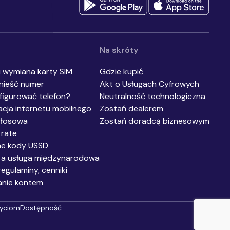
ń końcowych, w szczególności w ramach korzystania z usług
acji interpersonalnej, z wykorzystaniem telefonu, SMS, MMS.
*
Na skróty
i wymiana karty SIM
Gdzie kupić
nieść numer
Akt o Usługach Cyfrowych
figurować telefon?
Neutralność technologiczna
acja internetu mobilnego
Zostań dealerem
głosowa
Zostań doradcą biznesowym
 rate
ne kody USSD
 a usługa międzynarodowa
egulaminy, cenniki
anie kontem
życiom
Dostępność