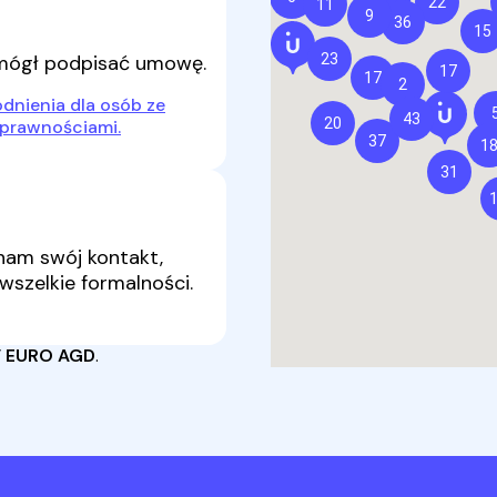
22
11
9
36
15
 mógł podpisać umowę.
23
17
17
2
dnienia dla osób ze
43
20
sprawnościami.
37
1
31
nam swój kontakt,
szelkie formalności.
 EURO AGD
.