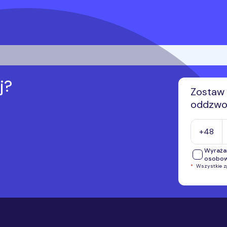
j?
Zostaw 
oddzwon
Numer tel
+48
Wyraża
osobo
*
Wszystkie 
Wyrażam
telefon
przekaz
inform
Wyrażam
o.o., i
automat