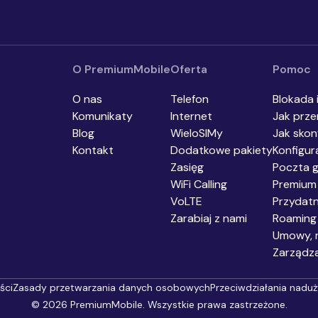
urządze
komunik
O PremiumMobile
Oferta
Pomoc
O nas
Telefon
Blokada 
Komunikaty
Internet
Jak prze
Blog
WieloSIMy
Jak skon
Kontakt
Dodatkowe pakiety
Konfigur
Zasięg
Poczta 
WiFi Calling
Premium
VoLTE
Przydat
Zarabiaj z nami
Roaming
Umowy, r
Zarządz
ści
Zasady przetwarzania danych osobowych
Przeciwdziałania nadu
©
2026
PremiumMobile. Wszystkie prawa zastrzeżone.