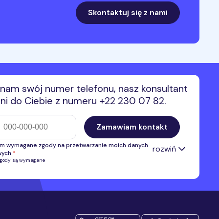
Skontaktuj się z nami
nam swój numer telefonu, nasz konsultant
i do Ciebie z numeru +22 230 07 82.
efonu
Zamawiam kontakt
m wymagane zgody na przetwarzanie moich danych
rozwiń
wych
*
zgody są wymagane
 zgodę na przetwarzanie przez Premium Mobile Sp. z o.o. numeru
u w celu kontaktu i przedstawienia oferty własnej. Administratorem
anych danych osobowych jest Premium Mobile Sp. z o.o.
Pełne
*
acje na temat przetwarzania danych osobowych.
 zgodę na otrzymywanie, przesłanych przez Premium Mobile sp. z
nformacji handlowych, w tym na marketing bezpośredni przy użyciu
ycznych systemów wywołujących lub telekomunikacyjnych